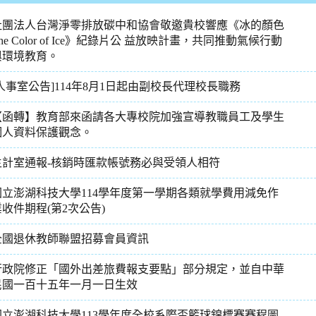
社團法人台灣淨零排放碳中和協會敬邀貴校響應《冰的顏色
he Color of Ice》紀錄片公 益放映計畫，共同推動氣候行動
與環境教育。
[人事室公告]114年8月1日起由副校長代理校長職務
【函轉】教育部來函請各大專校院加強宣導教職員工及學生
個人資料保護觀念。
主計室通報-核銷時匯款帳號務必與受領人相符
國立澎湖科技大學114學年度第一學期各類就學費用減免作
業收件期程(第2次公告)
全國退休教師聯盟招募會員資訊
行政院修正「國外出差旅費報支要點」部分規定，並自中華
民國一百十五年一月一日生效
國立澎湖科技大學113學年度全校系際盃籃球錦標賽賽程圖