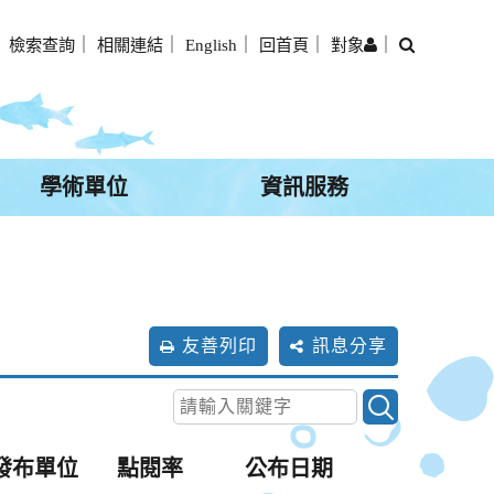
搜
｜
檢索查詢
｜
相關連結
｜
English
｜
回首頁
｜
對象
｜
尋
學術單位
資訊服務
友善列印
訊息分享
發布單位
點閱率
公布日期