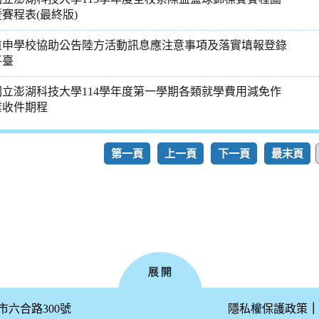
暨賽程表(最終版)
重申學校協助公告陸方活動訊息應注意事項及落實填報登錄
平臺
國立澎湖科技大學114學年度第一學期各類就學費用減免作
業收件期程
第一頁
上一頁
下一頁
最末頁
公市六合路300號
隱私權保護政策
｜