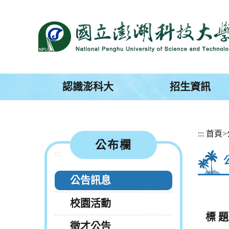
跳
到
主
要
內
容
區
塊
認識澎科大
招生資訊
:::
首頁
>
公布欄
:::
公告訊息
校園活動
標 題
徵才公告