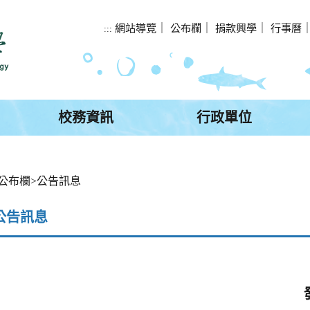
網站導覽
｜
公布欄
｜
捐款興學
｜
行事曆
:::
校務資訊
行政單位
公布欄
>
公告訊息
公告訊息