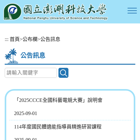
跳
:::
首頁
>
公布欄
>
公告訊息
到
主
公告訊息
要
內
容
區
塊
「2025CCCE全國科藝電競大賽」說明會
2025-09-01
114年度國民體適能指導員精進研習課程
2025-09-01