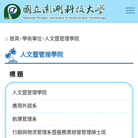
跳
:::
首頁
>
學術單位
>
人文暨管理學院
到
主
人文暨管理學院
要
內
容
標 題
區
塊
人文暨管理學院
應用外語系
航運管理系
行銷與物流管理系暨服務業經營管理碩士班