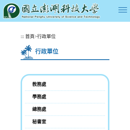
跳
:::
首頁
>
行政單位
到
主
行政單位
要
內
容
區
塊
教務處
學務處
總務處
秘書室