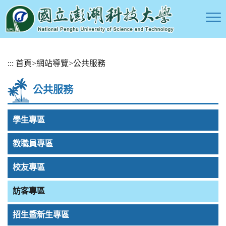
跳
:::
首頁
>
網站導覽
>
公共服務
到
主
公共服務
要
內
容
學生專區
區
塊
教職員專區
校友專區
訪客專區
招生暨新生專區