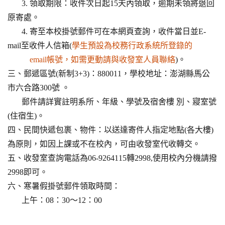
3. 領取期限：收件次日起15天內領取，逾期未領將退回
原寄處。
4. 寄至本校掛號郵件可在本網頁查詢，收件當日並E-
mail至收件人信箱(
學生預設為校務行政系統所登錄的
email帳號，如需更動請與收發室人員聯絡
)。
三、郵遞區號(新制3+3)：880011，學校地址：澎湖縣馬公
市六合路300號 。
郵件請詳實註明系所、年級、學號及宿舍樓 別、寢室號
(住宿生)。
四、民間快遞包裹、物件：以送達寄件人指定地點(各大樓)
為原則，如因上課或不在校內，可由收發室代收轉交。
五、收發室查詢電話為06-9264115轉2998,使用校內分機請撥
2998即可。
六、寒暑假掛號郵件領取時間：
上午：08：30～12：00