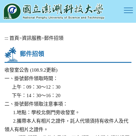
跳
:::
首頁
>
資訊服務
>
郵件招領
到
主
郵件招領
要
內
容
收發室公告 (108.9.2更新)
區
一、掛號郵件領取時間：
塊
上午：09：30～12：30
下午：14：30～16：20
二、掛號郵件領取注意事項：
1.地點：學校北側門旁收發室。
2.攜帶本人有相片之證件，託人代領須持有收件人及代
領人有相片之證件。