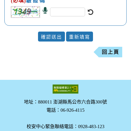
(必填)
驗 證 碼
語
更
音
新
驗
驗
証
証
碼
碼
回上頁
地址：880011 澎湖縣馬公市六合路300號
電話：06-926-4115
校安中心緊急聯絡電話：0928-483-123