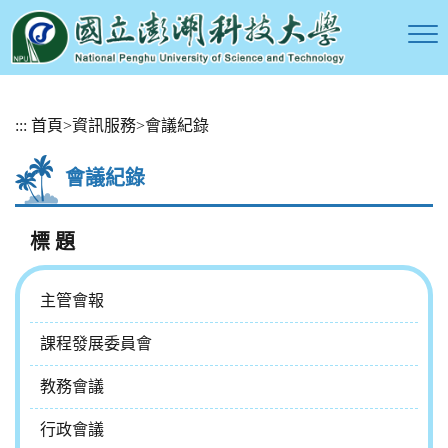
跳
:::
首頁
>
資訊服務
>
會議紀錄
到
主
會議紀錄
要
內
容
標 題
區
塊
主管會報
課程發展委員會
教務會議
行政會議