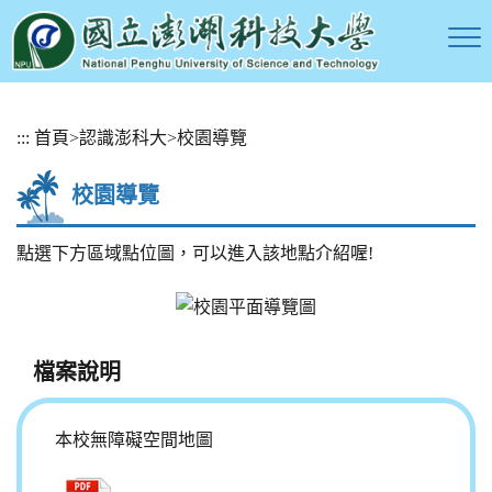
跳
:::
首頁
>
認識澎科大
>
校園導覽
到
主
校園導覽
要
內
容
點選下方區域點位圖，可以進入該地點介紹喔!
區
塊
檔案說明
本校無障礙空間地圖