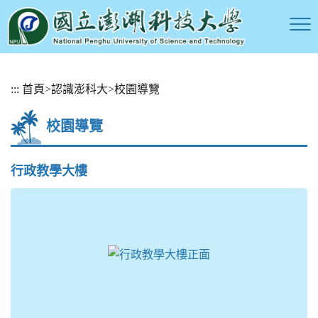
跳
:::
首頁
>
認識澎科大
>
校園導覽
到
主
校園導覽
要
內
容
行政教學大樓
區
塊