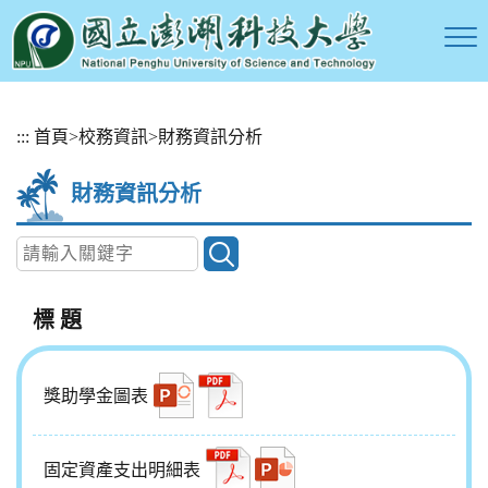
跳
:::
首頁
>
校務資訊
>
財務資訊分析
到
主
財務資訊分析
要
內
容
區
塊
標 題
獎助學金圖表
固定資產支出明細表