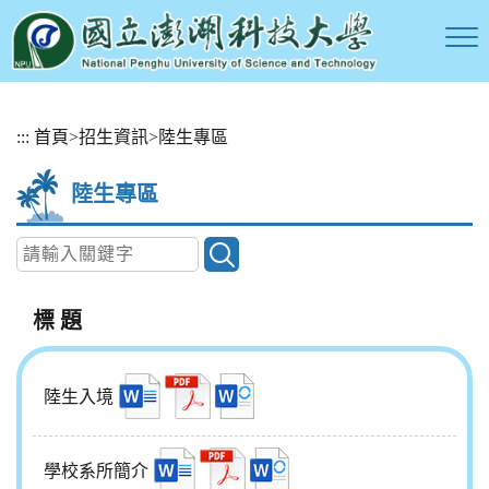
跳
:::
首頁
>
招生資訊
>
陸生專區
到
主
陸生專區
要
內
容
區
塊
標 題
陸生入境
學校系所簡介