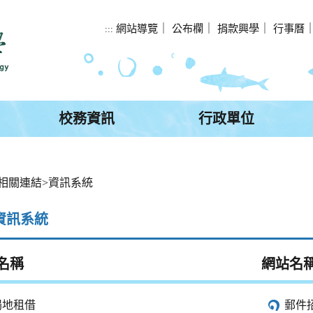
網站導覽
｜
公布欄
｜
捐款興學
｜
行事曆
:::
校務資訊
行政單位
相關連結
>
資訊系統
資訊系統
名稱
網站名
場地租借
郵件