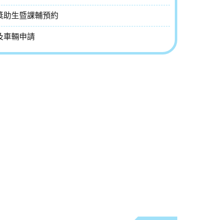
獎助生暨課輔預約
及車輛申請