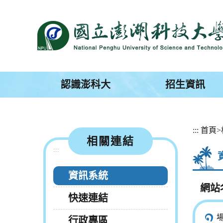
跳
到
主
要
內
容
區
塊
認識澎科大
招生資訊
:::
首頁
>
相關連結
:::
資訊系統
網站
快速連結
行政專區