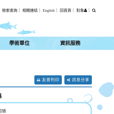
搜
｜
檢索查詢
｜
相關連結
｜
English
｜
回首頁
｜
對象
｜
尋
學術單位
資訊服務
友善列印
訊息分享
稱
招領