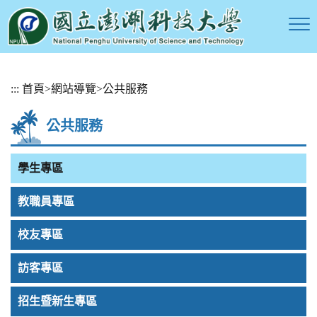
跳
:::
首頁
>
網站導覽
>
公共服務
到
主
公共服務
要
內
容
學生專區
區
塊
教職員專區
校友專區
訪客專區
招生暨新生專區