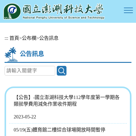
跳
:::
首頁
>
公布欄
>
公告訊息
到
主
公告訊息
要
內
容
區
塊
【公告】-國立澎湖科技大學112學年度第一學期各
類就學費用減免作業收件期程
2023-05-22
05/19(五)體育館二樓綜合球場開放時間暫停