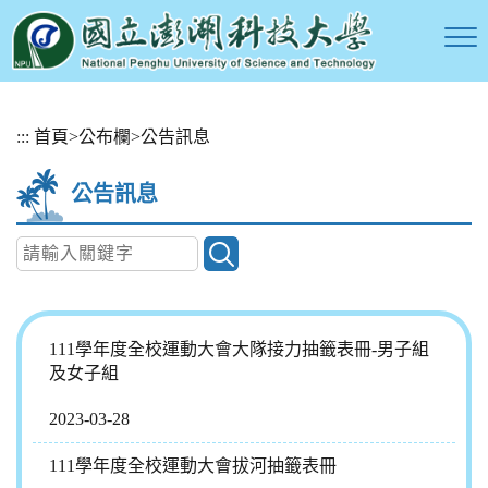
跳
:::
首頁
>
公布欄
>
公告訊息
到
主
公告訊息
要
內
容
區
塊
111學年度全校運動大會大隊接力抽籤表冊-男子組
及女子組
2023-03-28
111學年度全校運動大會拔河抽籤表冊