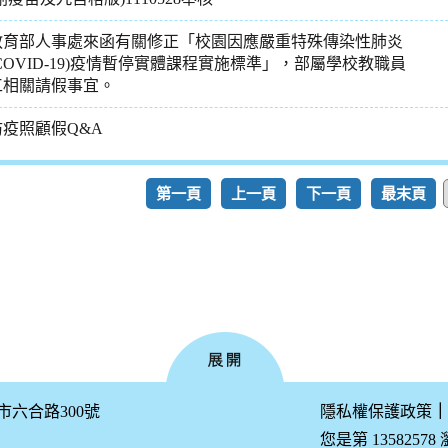
教育部人事處來函有關修正「校園因應嚴重特殊傳染性肺炎
(COVID-19)疫情暫停實體課程實施標準」，部屬學校教職員
工相關請假事宜。
防疫照顧假Q&A
第一頁
上一頁
下一頁
最末頁
公市六合路300號
隱私權保護政策
｜
您是第 13582578