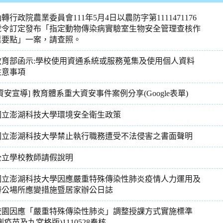
轉行政院農業委員會111年5月4日以農防字第1111471176
號令訂定發布「指定動物傳染病實驗室生物安全管理查核作
業要點」一案，請查照。
教育部函示:學校使用資通系統或服務蒐集及使用個人資料
注意事項
資安宣導] 教育體系重大資安事件案例分享(Google表單)
國立澎湖科技大學環境安全衛生政策
國立澎湖科技大學禁止執行職務遭受不法侵害之書面聲明
公立學校教師請假說明
國立澎湖科技大學因應嚴重特殊傳染性肺炎疫情人力運用及
辦公場所應變措施暨居家辦公日誌
校園因應「嚴重特殊傳染性肺炎」調整授課方式實施標準
刪疫苗及九宮格版)1110528奉核