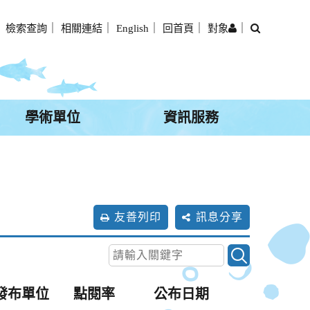
搜
｜
檢索查詢
｜
相關連結
｜
English
｜
回首頁
｜
對象
｜
尋
學術單位
資訊服務
友善列印
訊息分享
發布單位
點閱率
公布日期