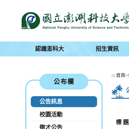
跳
到
主
要
內
容
區
塊
認識澎科大
招生資訊
:::
首頁
>
公布欄
:::
公告訊息
校園活動
標 題
徵才公告