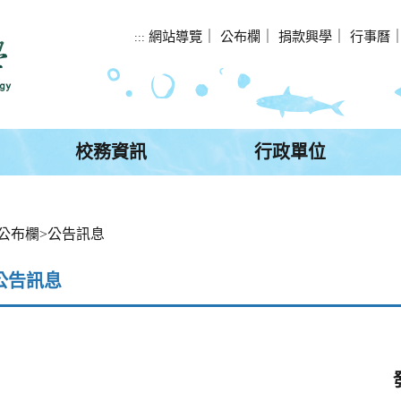
網站導覽
｜
公布欄
｜
捐款興學
｜
行事曆
:::
校務資訊
行政單位
公布欄
>
公告訊息
公告訊息