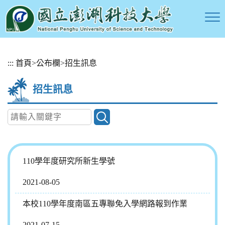
跳
:::
首頁
>
公布欄
>
招生訊息
到
主
招生訊息
要
內
容
區
塊
110學年度研究所新生學號
2021-08-05
本校110學年度南區五專聯免入學網路報到作業
2021-07-15