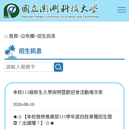
跳
:::
首頁
>
公布欄
>
招生訊息
到
主
招生訊息
要
內
容
區
塊
本校115級新生入學說明暨歡迎會活動場次表
2026-08-10
★☆【本校進修推廣部115學年度四技單獨招生簡
章！出爐囉！】☆★