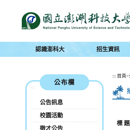
跳
到
主
要
內
容
區
塊
認識澎科大
招生資訊
:::
首頁
>
公布欄
:::
公告訊息
校園活動
標 題
徵才公告