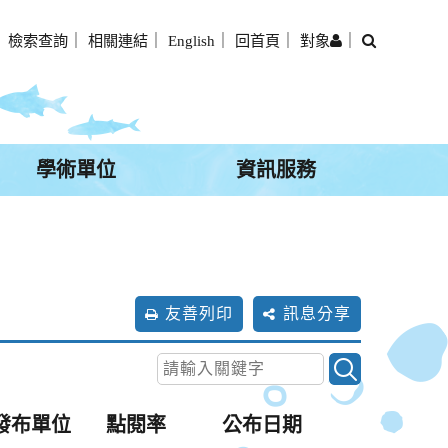
搜
｜
檢索查詢
｜
相關連結
｜
English
｜
回首頁
｜
對象
｜
尋
學術單位
資訊服務
友善列印
訊息分享
發布單位
點閱率
公布日期