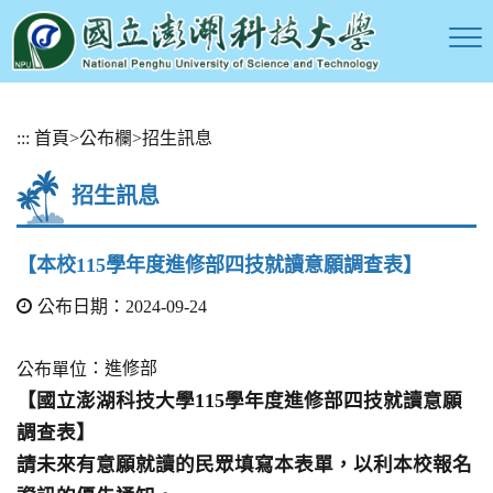
跳
:::
首頁
>
公布欄
>
招生訊息
到
主
招生訊息
要
內
容
【本校115學年度進修部四技就讀意願調查表】
區
塊
公布日期：2024-09-24
：進修部
公布單位
【國立澎湖科技大學115學年度進修部四技就讀意願
調查表】
請未來有意願就讀的民眾填寫本表單，以利本校報名