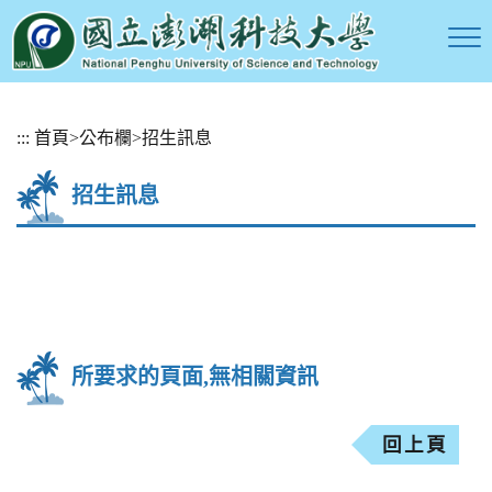
跳
:::
首頁
>
公布欄
>
招生訊息
到
主
招生訊息
要
內
容
區
塊
所要求的頁面,無相關資訊
回上頁