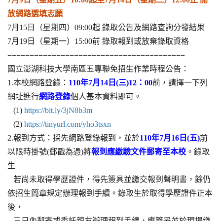
放網路選填志願
7月15日（星期四）09:00起 錄取公告及網路查詢分發結果
7月19日（星期一）15:00前 錄取報到或放棄錄取資格
========================================
國立澎湖科技大學南區五專聯免招生作業時程公告：
1.本校網路登錄：
110年7月14日(三)12：00
前，請擇一下列
網址進行
網路登錄
個人基本資料即可。
(1)
https://bit.ly/3jN8b3m
(2)
https://tinyurl.com/yho3tsxn
2.報到方式：採先網路登錄報到，並於
110年7月16日(五)
前
以限時掛號(郵戳為憑)將
報到應繳驗文件郵寄至本校
。錄取
生
若尚未取得學歷證件，得先簽具並繳交報到聲明書，餘仍
依招生簡章規定辦理報到手續。錄取生於取得學歷證件正本
後，
三日內郵寄或委託親友辦理報到手續，應簽妥並於現場繳