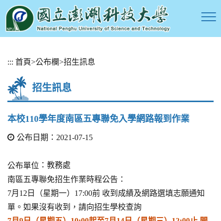
跳
:::
首頁
>
公布欄
>
招生訊息
到
主
招生訊息
要
內
容
本校110學年度南區五專聯免入學網路報到作業
區
塊
公布日期：2021-07-15
：教務處
公布單位
南區五專聯免招生作業時程公告：
7月12日（星期一）17:00前 收到成績及網路選填志願通知
單。如果沒有收到，請向招生學校查詢
7月9日（星期五）10:00起至7月14日（星期三）12:00止 開