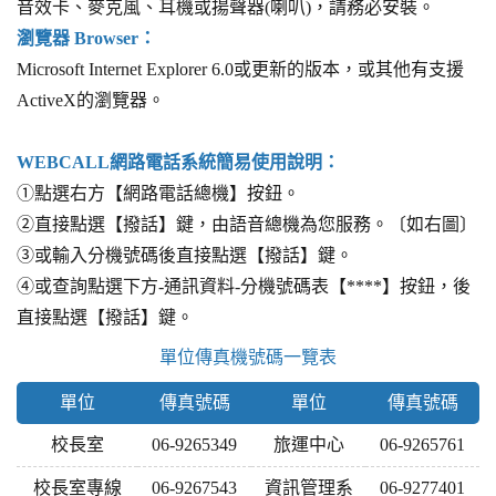
音效卡、麥克風、耳機或揚聲器(喇叭)，請務必安裝。
瀏覽器 Browser：
Microsoft Internet Explorer 6.0或更新的版本，或其他有支援
ActiveX的瀏覽器。
WEBCALL網路電話系統簡易使用說明：
①點選右方【網路電話總機】按鈕。
②直接點選【撥話】鍵，由語音總機為您服務。〔如右圖〕
③或輸入分機號碼後直接點選【撥話】鍵。
④或查詢點選下方-通訊資料-分機號碼表【****】按鈕，後
直接點選【撥話】鍵。
單位傳真機號碼一覽表
單位
傳真號碼
單位
傳真號碼
校長室
06-9265349
旅運中心
06-9265761
校長室專線
06-9267543
資訊管理系
06-9277401