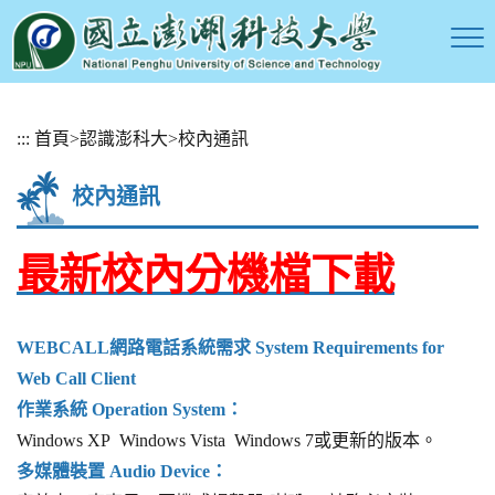
跳
:::
首頁
>
認識澎科大
>
校內通訊
到
主
校內通訊
要
內
容
最新校內分機檔下載
區
塊
WEBCALL網路電話系統需求 System Requirements for
Web Call Client
作業系統 Operation System：
Windows XP Windows Vista Windows 7或更新的版本。
多媒體裝置 Audio Device：