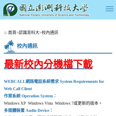
跳
:::
首頁
>
認識澎科大
>
校內通訊
到
主
校內通訊
要
內
容
最新校內分機檔下載
區
塊
WEBCALL網路電話系統需求 System Requirements for
Web Call Client
作業系統 Operation System：
Windows XP Windows Vista Windows 7或更新的版本。
多媒體裝置 Audio Device：