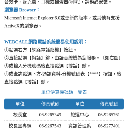
音效卡、麥克風、耳機或揚聲器(喇叭)，請務必安裝。
瀏覽器 Browser：
Microsoft Internet Explorer 6.0或更新的版本，或其他有支援
ActiveX的瀏覽器。
WEBCALL網路電話系統簡易使用說明：
①點選右方【網路電話總機】按鈕。
②直接點選【撥話】鍵，由語音總機為您服務。〔如右圖〕
③或輸入分機號碼後直接點選【撥話】鍵。
④或查詢點選下方-通訊資料-分機號碼表【****】按鈕，後
直接點選【撥話】鍵。
單位傳真機號碼一覽表
單位
傳真號碼
單位
傳真號碼
校長室
06-9265349
旅運中心
06-9265761
校長室專線
06-9267543
資訊管理系
06-9277401