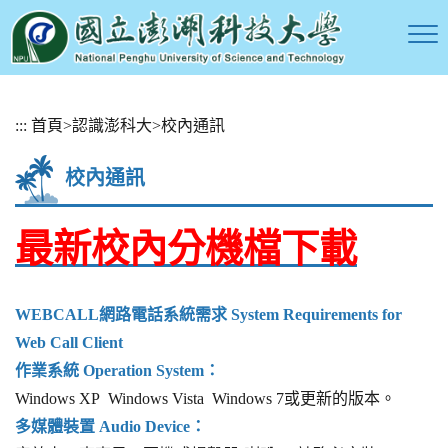
跳
:::
首頁
>
認識澎科大
>
校內通訊
到
主
校內通訊
要
內
容
最新校內分機檔下載
區
塊
WEBCALL網路電話系統需求 System Requirements for
Web Call Client
作業系統 Operation System：
Windows XP Windows Vista Windows 7或更新的版本。
多媒體裝置 Audio Device：