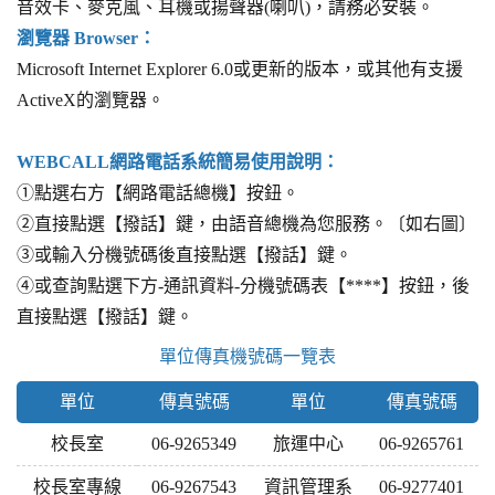
音效卡、麥克風、耳機或揚聲器(喇叭)，請務必安裝。
瀏覽器 Browser：
Microsoft Internet Explorer 6.0或更新的版本，或其他有支援
ActiveX的瀏覽器。
WEBCALL網路電話系統簡易使用說明：
①點選右方【網路電話總機】按鈕。
②直接點選【撥話】鍵，由語音總機為您服務。〔如右圖〕
③或輸入分機號碼後直接點選【撥話】鍵。
④或查詢點選下方-通訊資料-分機號碼表【****】按鈕，後
直接點選【撥話】鍵。
單位傳真機號碼一覽表
單位
傳真號碼
單位
傳真號碼
校長室
06-9265349
旅運中心
06-9265761
校長室專線
06-9267543
資訊管理系
06-9277401