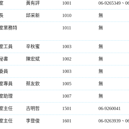
室
黃有評
1001
06-9265349、06
長
邱采新
1010
無
室業務特
1011
無
室工員
辛秋蜜
1003
無
秘書
陳宏斌
1002
無
委員
1003
無
室專員
蔡友欽
1005
無
室助理
1007
無
室主任
古明哲
1501
06-9260041
室主任
李登俊
1601
06-9263939、06