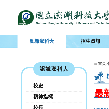
跳
到
主
要
內
容
區
塊
認識澎科大
招生資訊
:::
首頁
>
認識澎科大
:::
校史
最
精神指標
校長