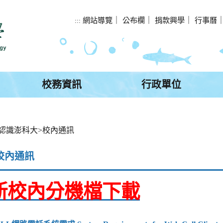
網站導覽
｜
公布欄
｜
捐款興學
｜
行事曆
:::
校務資訊
行政單位
認識澎科大
>
校內通訊
校內通訊
新校內分機檔下載