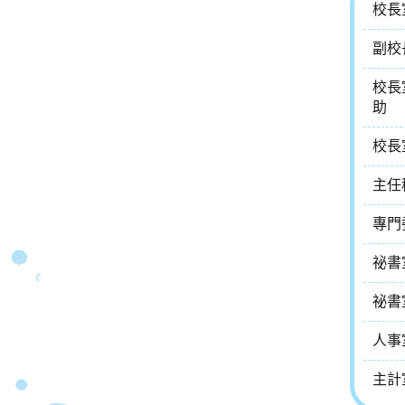
校長
副校
校長
助
校長
主任
專門
祕書
祕書
人事
主計