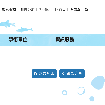
搜
｜
檢索查詢
｜
相關連結
｜
English
｜
回首頁
｜
對象
｜
尋
學術單位
資訊服務
友善列印
訊息分享