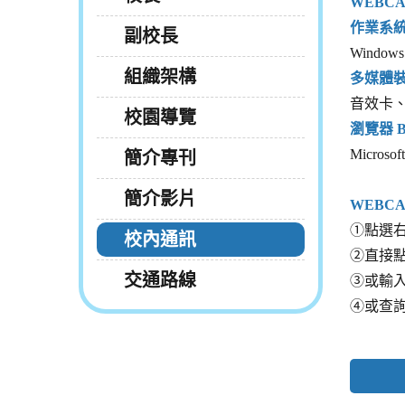
WEBCAL
作業系統 O
副校長
Window
組織架構
多媒體裝置 
音效卡、
校園導覽
瀏覽器 B
Micros
簡介專刊
簡介影片
WEBC
①點選
校內通訊
②直接
交通路線
③或輸
④或查詢