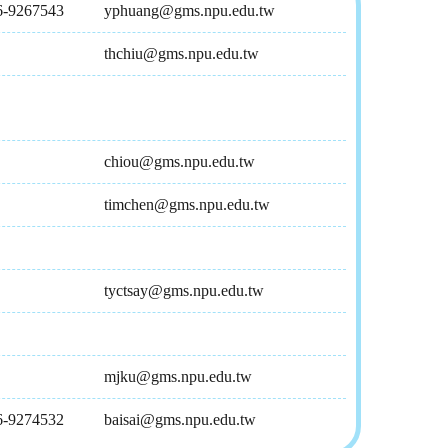
-9267543
yphuang@gms.npu.edu.tw
thchiu@gms.npu.edu.tw
chiou@gms.npu.edu.tw
timchen@gms.npu.edu.tw
tyctsay@gms.npu.edu.tw
mjku@gms.npu.edu.tw
-9274532
baisai@gms.npu.edu.tw