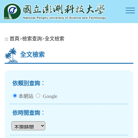
跳
:::
首頁
>
檢索查詢
>
全文檢索
到
主
全文檢索
要
內
容
區
塊
依類別查詢︰
本網站
Google
依時間查詢︰