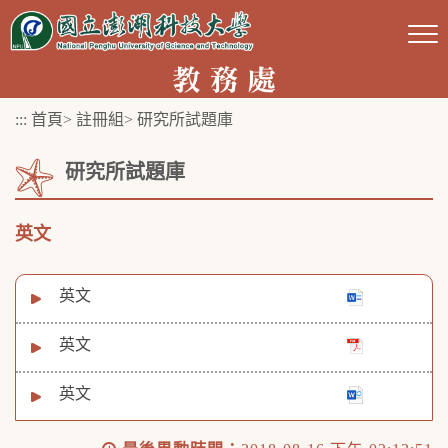
跳
到
主
要
:::
首頁
>
註冊組
>
研究所試題庫
內
容
研究所試題庫
區
塊
英文
英文
英文
英文