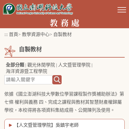
跳
到
主
要
:::
首頁
>
教學資源中心
>
自製教材
內
容
自製教材
區
塊
全部分類
|
觀光休閒學院
|
人文暨管理學院
|
海洋資源暨工程學院
依據《國立澎湖科技大學數位學習課程製作獎補助辦法》第
七條 權利與義務 四、完成之課程與教材其智慧財產權歸屬
學校，本校得將各項資料集結成冊、公開陳列及使用。
【人文暨管理學院】吳鎮宇老師