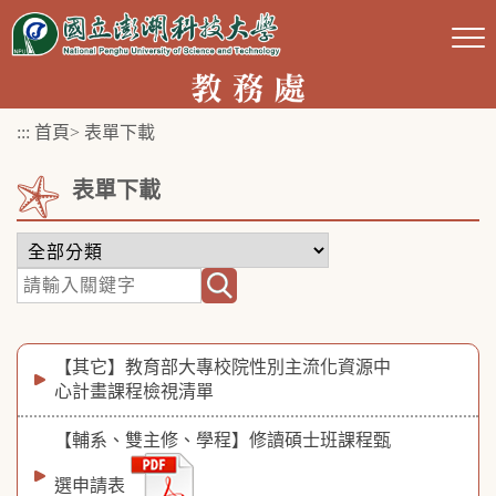
跳
到
主
要
:::
首頁
>
表單下載
內
容
表單下載
區
塊
【其它】教育部大專校院性別主流化資源中
心計畫課程檢視清單
【輔系、雙主修、學程】修讀碩士班課程甄
選申請表