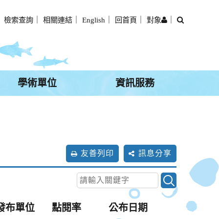
搜
｜
檢索查詢
｜
相關連結
｜
English
｜
回首頁
｜
對象
｜
尋
學術單位
資訊服務
友善列印
訊息分享
發布單位
點閱率
公布日期