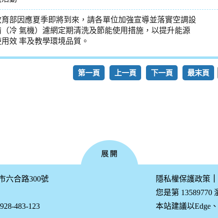
教育部因應夏季即將到來，請各單位加強宣導並落實空調設
備（冷 氣機）濾網定期清洗及節能使用措施，以提升能源
使用效 率及教學環境品質。
第一頁
上一頁
下一頁
最末頁
公市六合路300號
隱私權保護政策
｜
您是第 13589770
-483-123
本站建議以Edge、Fir