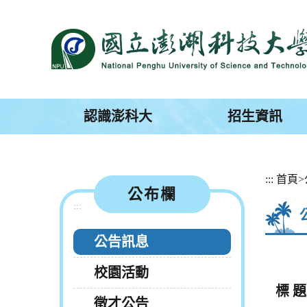
跳
到
主
要
內
容
區
塊
認識澎科大
招生資訊
:::
首頁
>
公布欄
:::
公告訊息
校園活動
標 題
徵才公告