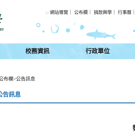
網站導覽
｜
公布欄
｜
捐款興學
｜
行事曆
:::
校務資訊
行政單位
公布欄
>
公告訊息
公告訊息