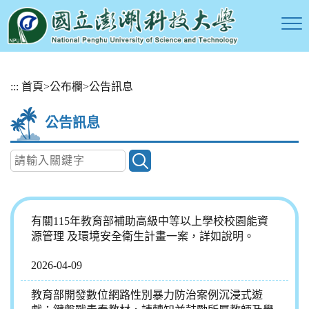
跳
:::
首頁
>
公布欄
>
公告訊息
到
主
公告訊息
要
內
容
區
塊
有關115年教育部補助高級中等以上學校校園能資
源管理 及環境安全衛生計畫一案，詳如說明。
2026-04-09
教育部開發數位網路性別暴力防治案例沉浸式遊