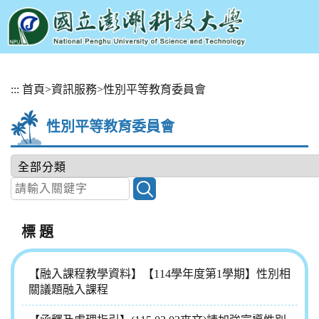
跳
:::
首頁
>
資訊服務
>
性別平等教育委員會
到
主
性別平等教育委員會
要
內
容
區
塊
標 題
【融入課程教學資料】【114學年度第1學期】性別相
關議題融入課程