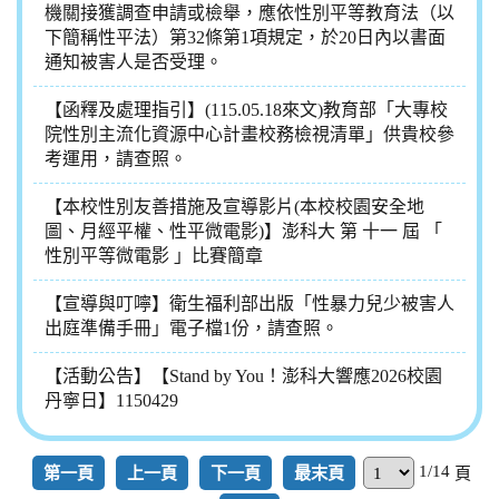
機關接獲調查申請或檢舉，應依性別平等教育法（以
下簡稱性平法）第32條第1項規定，於20日內以書面
通知被害人是否受理。
【函釋及處理指引】(115.05.18來文)教育部「大專校
院性別主流化資源中心計畫校務檢視清單」供貴校參
考運用，請查照。
【本校性別友善措施及宣導影片(本校校園安全地
圖、月經平權、性平微電影)】澎科大 第 十一 屆 「
性別平等微電影 」比賽簡章
【宣導與叮嚀】衛生福利部出版「性暴力兒少被害人
出庭準備手冊」電子檔1份，請查照。
【活動公告】【Stand by You！澎科大響應2026校園
丹寧日】1150429
1/14
第一頁
上一頁
下一頁
最末頁
頁