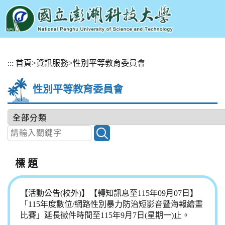
跳
:::
首頁
>
資訊服務
>
性別平等教育委員會
到
主
性別平等教育委員會
要
內
容
區
塊
標 題
【活動公告(校外)】【轉知訊息至115年09月07日】
「115年度數位/網路性別暴力防治短影音暨海報繪畫
比賽」延長徵件時間至115年9月7日(星期一)止。