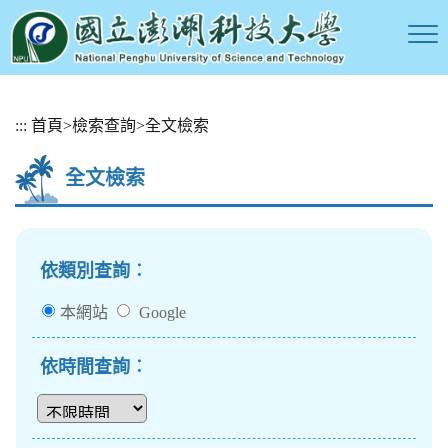
跳
:::
首頁
>
檢索查詢
>
全文檢索
到
主
全文檢索
要
內
容
區
塊
依類別查詢︰
本網站
Google
依時間查詢︰