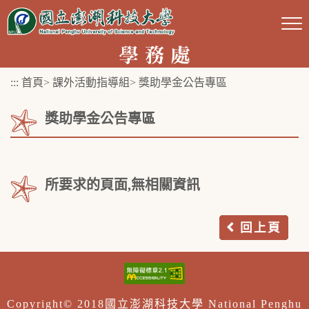
跳
到
主
要
:::
首頁
>
課外活動指導組
>
獎助學金公告專區
內
容
獎助學金公告專區
區
塊
所要求的頁面,無相關資訊
回上頁
Copyright© 2018國立澎湖科技大學 National Penghu