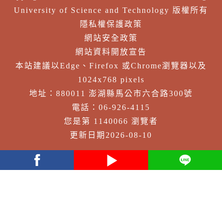
University of Science and Technology 版權所有
隱私權保護政策
網站安全政策
網站資料開放宣告
本站建議以Edge、Firefox 或Chrome瀏覽器以及
1024x768 pixels
地址：880011 澎湖縣馬公市六合路300號
電話：06-926-4115
您是第 1140066 瀏覽者
更新日期2026-08-10
facebook
youtube
Line