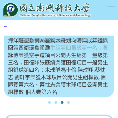
跳
到
主
要
內
:::
容
區
海洋遊憩系第20屆獨木舟划向海洋成年禮與
115年全國大專校院運動會本校陳聖廷榮獲
塊
回饋西衛環島淨灘
空手道項目一般男生組第四量級第一名；黃
詠博榮獲空手道項目公開男生組第一量級第
三名；田徑隊張庭綺榮獲田徑項目一般男生
組鉛球第四名；木球隊馮士倫.陳玟翔.蔡忱
志.劉軒宇榮獲木球項目公開男生組桿數-團
體賽第六名、蔡忱志榮獲木球項目公開男生
組桿數-個人賽第六名