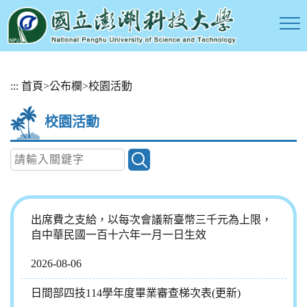
跳
:::
首頁
>
公布欄
>
校園活動
到
主
校園活動
要
內
容
區
塊
出席費之支給，以每次會議新臺幣三千元為上限，
自中華民國一百十六年一月一日生效
2026-08-06
日間部四技114學年度畢業審查梯次表(更新)