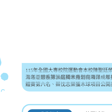
115年全國大專校院運動會本校陳聖
三名；田徑隊張庭綺榮獲田徑項目一般男
體賽第六名、蔡忱志榮獲木球項目公開