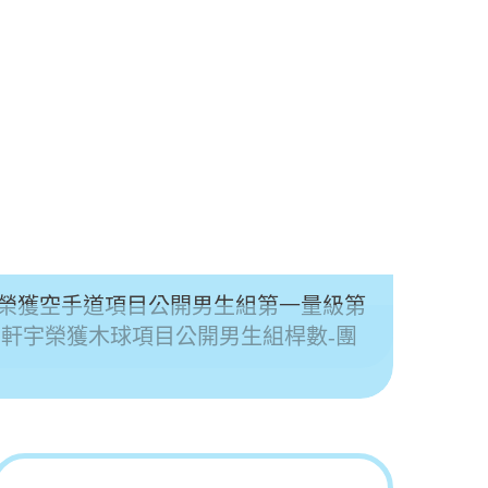
博榮獲空手道項目公開男生組第一量級第
劉軒宇榮獲木球項目公開男生組桿數-團
本校1