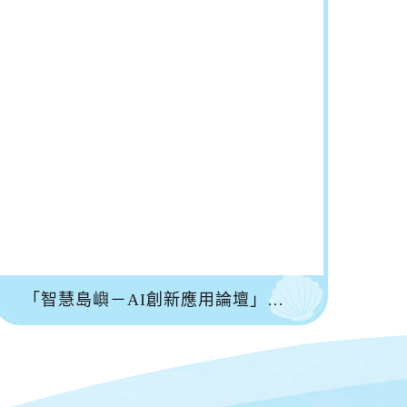
「智慧島嶼－AI創新應用論壇」登場 澎科大推動離島AI應用與智慧治理新契機