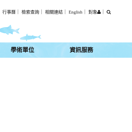
搜
｜
行事曆
｜
檢索查詢
｜
相關連結
｜
English
｜
對象
｜
尋
學術單位
資訊服務