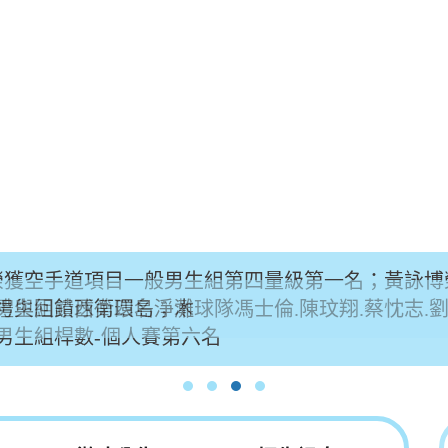
廷榮獲空手道項目一般男生組第四量級第一名；黃詠
生組鉛球第四名；木球隊馮士倫.陳玟翔.蔡忱志.
男生組桿數-個人賽第六名