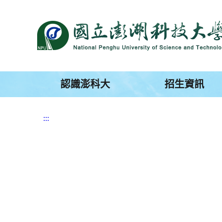
跳
到
主
要
內
容
區
塊
認識澎科大
招生資訊
:::