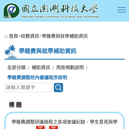
跳
:::
首頁
>
校務資訊
>
學雜費與就學補助資訊
到
主
學雜費與就學補助資訊
要
內
容
全部分類
|
補助資訊
|
用途規劃說明
|
區
塊
學雜費調整校內審議程序說明
標 題
學雜費調整研議過程之各項會議紀錄、學生意見與學