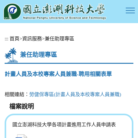
跳
:::
首頁
>
資訊服務
>
兼任助理專區
到
主
兼任助理專區
要
內
容
計畫人員及本校專案人員兼職-聘用相關表單
區
塊
相關連結：
勞健保專區(計畫人員及本校專案人員兼職)
檔案說明
國立澎湖科技大學各項計畫進用工作人員申請表