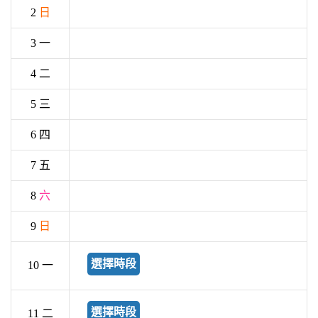
2
日
3 一
4 二
5 三
6 四
7 五
8
六
9
日
選擇時段
10 一
選擇時段
11 二