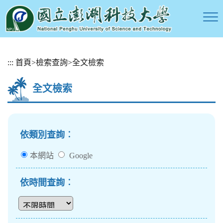
跳
:::
首頁
>
檢索查詢
>
全文檢索
到
主
全文檢索
要
內
容
區
塊
依類別查詢︰
本網站
Google
依時間查詢︰