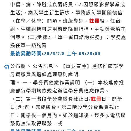
中傷、病、障礙或衰弱成員、2.因照顧影響學業或
生活)，納入學生新生篩檢、學務處每學期關懷信
（在學／休學）問項。班級導師、
註冊
組、住宿
組、生輔組皆可運用前開篩檢指標，主動發覺潛在
個案。 (二)步驟2-「單一窗口諮詢服務」：學務處
擔任單一諮詢窗
最後異動時間:2026/7/8 上午 09:28:00
公布欄 > 公告訊息 > 【重要宣導】進修推廣部學
分費繳費與退課處理原則說明
理。 一、學分費催繳作業說明 （一）本校進修推
廣部每學期均依規定辦理學分費催繳作業。
（二）第一階段學分費繳費截止日/
註冊
日：開學
日(含)前，完成繳費。第二階段學分費繳費截止
日：開學後一個月內。如於通知後，經多次電話聯
繫仍無法取得聯繫，或