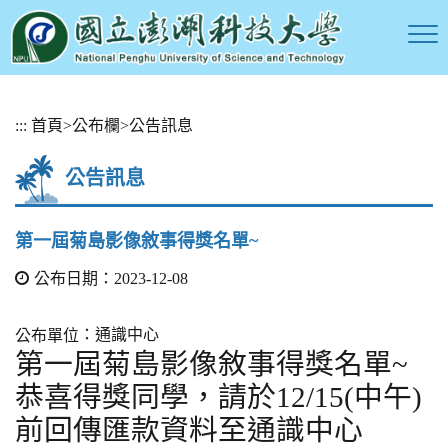
跳
:::
首頁
>
公布欄
>
公告訊息
到
主
公告訊息
要
內
容
第一屆菊島影像敘事得獎名單~
區
塊
公布日期：2023-12-08
：通識中心
公布單位
第一屆菊島影像敘事得獎名單~
恭喜得獎同學，請於12/15(中午)
前回傳匯款資料至通識中心