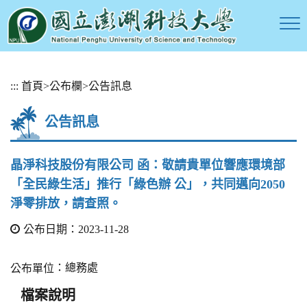
跳
:::
首頁
>
公布欄
>
公告訊息
到
主
公告訊息
要
內
容
晶淨科技股份有限公司 函：敬請貴單位響應環境部
區
「全民綠生活」推行「綠色辦 公」，共同邁向2050
塊
淨零排放，請查照。
公布日期：2023-11-28
：總務處
公布單位
檔案說明