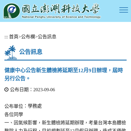
跳
:::
首頁
>
公布欄
>
公告訊息
到
主
公告訊息
要
內
容
健康中心公告新生體檢將延期至12月9日辦理，屆時
區
另行公告。
塊
公布日期：2023-09-06
：學務處
公布單位
各位同學
一、因氣候影響，新生體檢將延期辦理，考量台灣本島體檢
醫院人力及行程，目前規劃延至12月假日辦理，造成不便敬