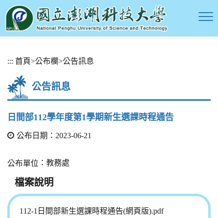
跳
:::
首頁
>
公布欄
>
公告訊息
到
主
公告訊息
要
內
容
日間部112學年度第1學期新生選課時程通告
區
塊
公布日期：2023-06-21
：教務處
公布單位
檔案說明
112-1日間部新生選課時程通告(網頁版).pdf