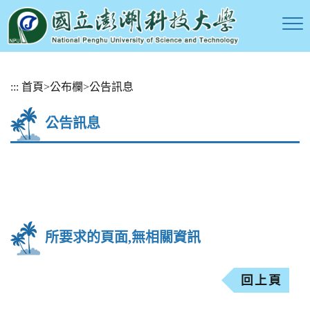
跳
:::
首頁
>
公布欄
>
公告訊息
到
主
公告訊息
要
內
容
區
塊
所要求的頁面,無相關資訊
回上頁