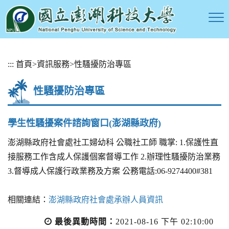
跳
:::
首頁
>
資訊服務
>
性騷擾防治專區
到
主
性騷擾防治專區
要
內
容
學生性騷擾案件諮詢窗口(澎湖縣政府)
區
塊
澎湖縣政府社會處社工婦幼科 公職社工師 職掌: 1.保護性直
接服務工作含成人保護個案督導工作 2.辦理性騷擾防治業務
3.督導成人保護行政業務及方案 公務電話:06-9274400#381
相關連結：
澎湖縣政府社會處承辦人員資訊
最後異動時間：
2021-08-16 下午 02:10:00