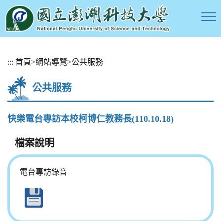
跳
:::
首頁
>
網站導覽
>
公共服務
到
主
公共服務
要
內
容
快樂電台專訪本校柯博仁教務長(110.10.18)
區
塊
檔案說明
電台專訪錄音